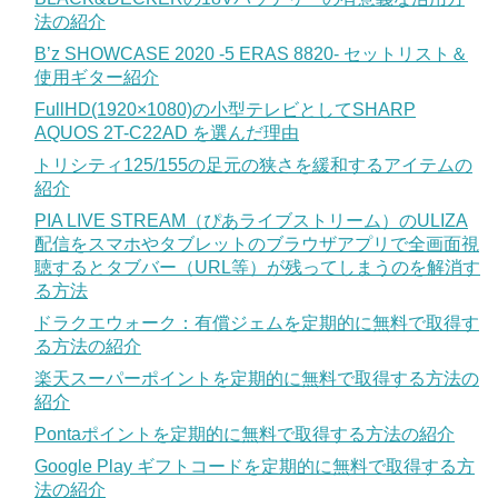
法の紹介
B’z SHOWCASE 2020 -5 ERAS 8820- セットリスト＆
使用ギター紹介
FullHD(1920×1080)の小型テレビとしてSHARP
AQUOS 2T-C22AD を選んだ理由
トリシティ125/155の足元の狭さを緩和するアイテムの
紹介
PIA LIVE STREAM（ぴあライブストリーム）のULIZA
配信をスマホやタブレットのブラウザアプリで全画面視
聴するとタブバー（URL等）が残ってしまうのを解消す
る方法
ドラクエウォーク：有償ジェムを定期的に無料で取得す
る方法の紹介
楽天スーパーポイントを定期的に無料で取得する方法の
紹介
Pontaポイントを定期的に無料で取得する方法の紹介
Google Play ギフトコードを定期的に無料で取得する方
法の紹介