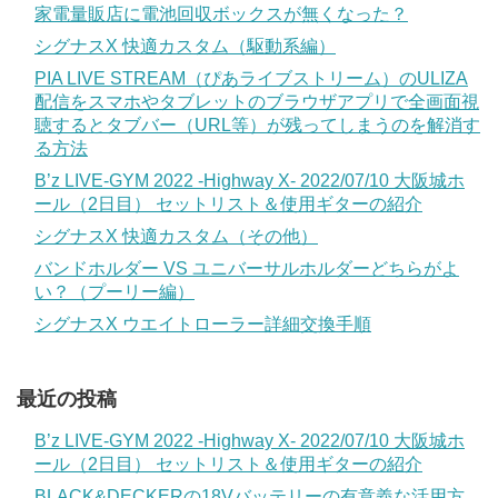
家電量販店に電池回収ボックスが無くなった？
シグナスX 快適カスタム（駆動系編）
PIA LIVE STREAM（ぴあライブストリーム）のULIZA
配信をスマホやタブレットのブラウザアプリで全画面視
聴するとタブバー（URL等）が残ってしまうのを解消す
る方法
B’z LIVE-GYM 2022 -Highway X- 2022/07/10 大阪城ホ
ール（2日目） セットリスト＆使用ギターの紹介
シグナスX 快適カスタム（その他）
バンドホルダー VS ユニバーサルホルダーどちらがよ
い？（プーリー編）
シグナスX ウエイトローラー詳細交換手順
最近の投稿
B’z LIVE-GYM 2022 -Highway X- 2022/07/10 大阪城ホ
ール（2日目） セットリスト＆使用ギターの紹介
BLACK&DECKERの18Vバッテリーの有意義な活用方