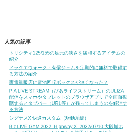
人気の記事
トリシティ125/155の足元の狭さを緩和するアイテムの
紹介
ドラクエウォーク：有償ジェムを定期的に無料で取得す
る方法の紹介
家電量販店に電池回収ボックスが無くなった？
PIA LIVE STREAM（ぴあライブストリーム）のULIZA
配信をスマホやタブレットのブラウザアプリで全画面視
聴するとタブバー（URL等）が残ってしまうのを解消す
る方法
シグナスX 快適カスタム（駆動系編）
B’z LIVE-GYM 2022 -Highway X- 2022/07/10 大阪城ホ