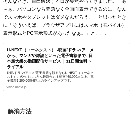
そんなとき、自己解決する日が突然やってきました。「あ
～ぁ、パソコンなら問題なく全画面表示できるのに、なん
でスマホやタブレットはダメなんだろう。」と思ったとき
に「そういえば、ブラウザアプリにはスマホ（モバイル）
表示形式とPC表示形式があったなぁ。」と、、、
U-NEXT（ユーネクスト） -映画/ドラマ/アニメ
から、マンガや雑誌といった電子書籍まで- 日
本最大級の動画配信サービス │ 31日間無料ト
ライアル
映画/ドラマ/アニメ/電子書籍を観るならU-NEXT（ユーネク
スト）。名作はもちろん最新作も！動画460,000本以上、電
子書籍1,290,000冊以上のラインアップです。
video.unext.jp
解消方法