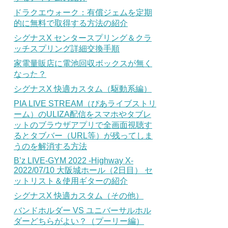
ドラクエウォーク：有償ジェムを定期
的に無料で取得する方法の紹介
シグナスX センタースプリング＆クラ
ッチスプリング詳細交換手順
家電量販店に電池回収ボックスが無く
なった？
シグナスX 快適カスタム（駆動系編）
PIA LIVE STREAM（ぴあライブストリ
ーム）のULIZA配信をスマホやタブレ
ットのブラウザアプリで全画面視聴す
るとタブバー（URL等）が残ってしま
うのを解消する方法
B’z LIVE-GYM 2022 -Highway X-
2022/07/10 大阪城ホール（2日目） セ
ットリスト＆使用ギターの紹介
シグナスX 快適カスタム（その他）
バンドホルダー VS ユニバーサルホル
ダーどちらがよい？（プーリー編）