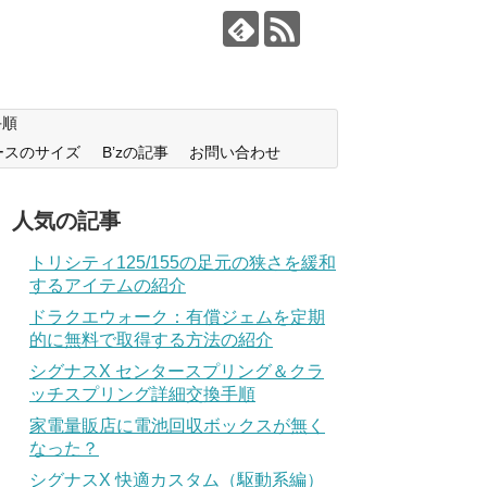
手順
ースのサイズ
B’zの記事
お問い合わせ
人気の記事
トリシティ125/155の足元の狭さを緩和
するアイテムの紹介
ドラクエウォーク：有償ジェムを定期
的に無料で取得する方法の紹介
シグナスX センタースプリング＆クラ
ッチスプリング詳細交換手順
家電量販店に電池回収ボックスが無く
なった？
シグナスX 快適カスタム（駆動系編）