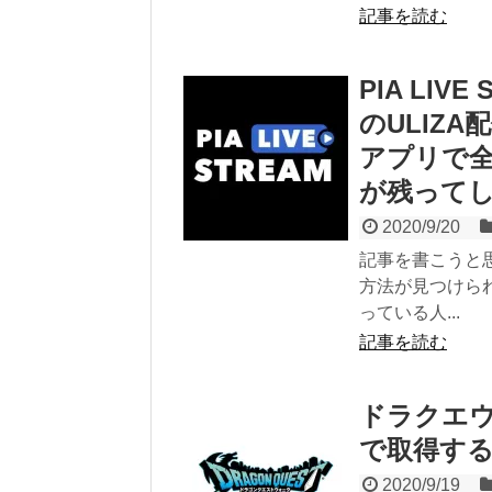
記事を読む
PIA LI
のULIZ
アプリで全
が残って
2020/9/20
記事を書こうと
方法が見つけら
っている人...
記事を読む
ドラクエ
で取得す
2020/9/19