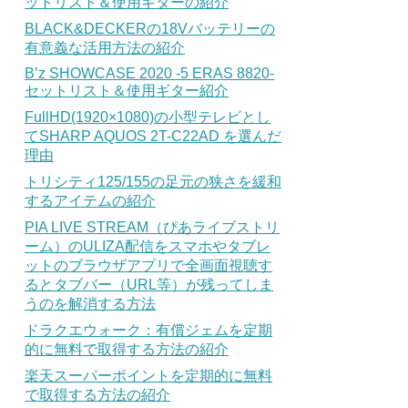
ットリスト＆使用ギターの紹介
BLACK&DECKERの18Vバッテリーの
有意義な活用方法の紹介
B’z SHOWCASE 2020 -5 ERAS 8820-
セットリスト＆使用ギター紹介
FullHD(1920×1080)の小型テレビとし
てSHARP AQUOS 2T-C22AD を選んだ
理由
トリシティ125/155の足元の狭さを緩和
するアイテムの紹介
PIA LIVE STREAM（ぴあライブストリ
ーム）のULIZA配信をスマホやタブレ
ットのブラウザアプリで全画面視聴す
るとタブバー（URL等）が残ってしま
うのを解消する方法
ドラクエウォーク：有償ジェムを定期
的に無料で取得する方法の紹介
楽天スーパーポイントを定期的に無料
で取得する方法の紹介