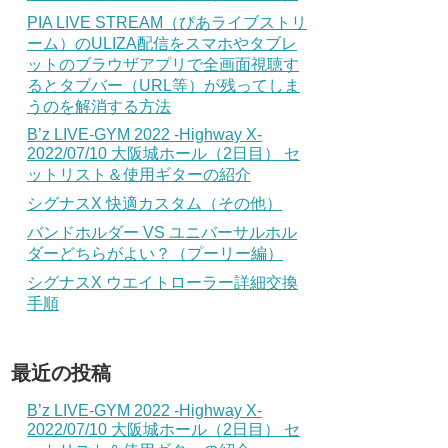
PIA LIVE STREAM（ぴあライブストリ
ーム）のULIZA配信をスマホやタブレ
ットのブラウザアプリで全画面視聴す
るとタブバー（URL等）が残ってしま
うのを解消する方法
B’z LIVE-GYM 2022 -Highway X-
2022/07/10 大阪城ホール（2日目） セ
ットリスト＆使用ギターの紹介
シグナスX 快適カスタム（その他）
バンドホルダー VS ユニバーサルホル
ダーどちらがよい？（プーリー編）
シグナスX ウエイトローラー詳細交換
手順
最近の投稿
B’z LIVE-GYM 2022 -Highway X-
2022/07/10 大阪城ホール（2日目） セ