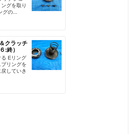
リングを取り
の...
グ＆クラッチ
６:終）
る Eリング
スプリングを
に戻していき