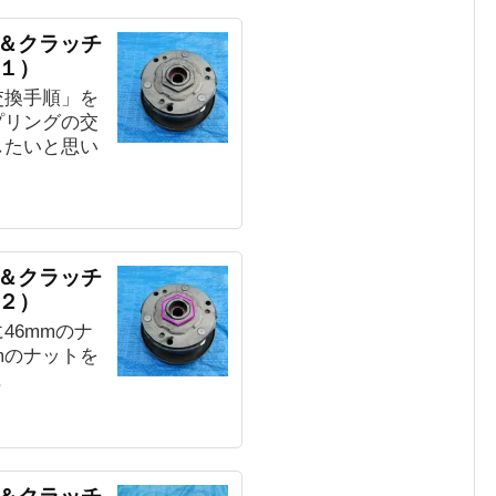
グ＆クラッチ
１）
交換手順」を
プリングの交
したいと思い
グ＆クラッチ
２）
46mmのナ
mのナットを
.