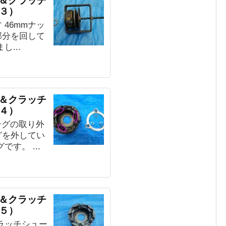
グ＆クラッチ
３）
46mmナッ
部分を回して
...
グ＆クラッチ
４）
ングの取り外
グを外してい
す。 ...
グ＆クラッチ
５）
ラッチシュー