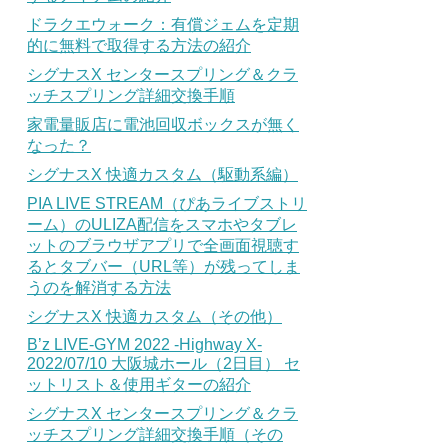
ドラクエウォーク：有償ジェムを定期
的に無料で取得する方法の紹介
シグナスX センタースプリング＆クラ
ッチスプリング詳細交換手順
家電量販店に電池回収ボックスが無く
なった？
シグナスX 快適カスタム（駆動系編）
PIA LIVE STREAM（ぴあライブストリ
ーム）のULIZA配信をスマホやタブレ
ットのブラウザアプリで全画面視聴す
るとタブバー（URL等）が残ってしま
うのを解消する方法
シグナスX 快適カスタム（その他）
B’z LIVE-GYM 2022 -Highway X-
2022/07/10 大阪城ホール（2日目） セ
ットリスト＆使用ギターの紹介
シグナスX センタースプリング＆クラ
ッチスプリング詳細交換手順（その