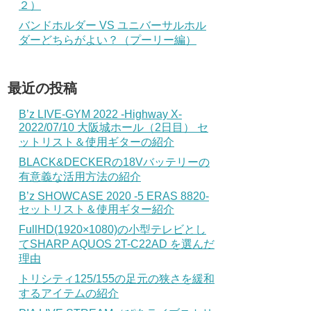
２）
バンドホルダー VS ユニバーサルホル
ダーどちらがよい？（プーリー編）
最近の投稿
B’z LIVE-GYM 2022 -Highway X-
2022/07/10 大阪城ホール（2日目） セ
ットリスト＆使用ギターの紹介
BLACK&DECKERの18Vバッテリーの
有意義な活用方法の紹介
B’z SHOWCASE 2020 -5 ERAS 8820-
セットリスト＆使用ギター紹介
FullHD(1920×1080)の小型テレビとし
てSHARP AQUOS 2T-C22AD を選んだ
理由
トリシティ125/155の足元の狭さを緩和
するアイテムの紹介