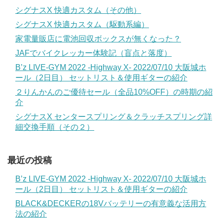
シグナスX 快適カスタム（その他）
シグナスX 快適カスタム（駆動系編）
家電量販店に電池回収ボックスが無くなった？
JAFでバイクレッカー体験記（盲点と落度）
B’z LIVE-GYM 2022 -Highway X- 2022/07/10 大阪城ホ
ール（2日目） セットリスト＆使用ギターの紹介
２りんかんのご優待セール（全品10%OFF）の時期の紹
介
シグナスX センタースプリング＆クラッチスプリング詳
細交換手順（その２）
最近の投稿
B’z LIVE-GYM 2022 -Highway X- 2022/07/10 大阪城ホ
ール（2日目） セットリスト＆使用ギターの紹介
BLACK&DECKERの18Vバッテリーの有意義な活用方
法の紹介