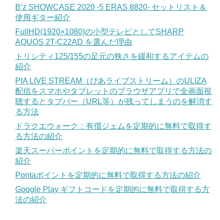
B’z SHOWCASE 2020 -5 ERAS 8820- セットリスト＆
使用ギター紹介
FullHD(1920×1080)の小型テレビとしてSHARP
AQUOS 2T-C22AD を選んだ理由
トリシティ125/155の足元の狭さを緩和するアイテムの
紹介
PIA LIVE STREAM（ぴあライブストリーム）のULIZA
配信をスマホやタブレットのブラウザアプリで全画面視
聴するとタブバー（URL等）が残ってしまうのを解消す
る方法
ドラクエウォーク：有償ジェムを定期的に無料で取得す
る方法の紹介
楽天スーパーポイントを定期的に無料で取得する方法の
紹介
Pontaポイントを定期的に無料で取得する方法の紹介
Google Play ギフトコードを定期的に無料で取得する方
法の紹介