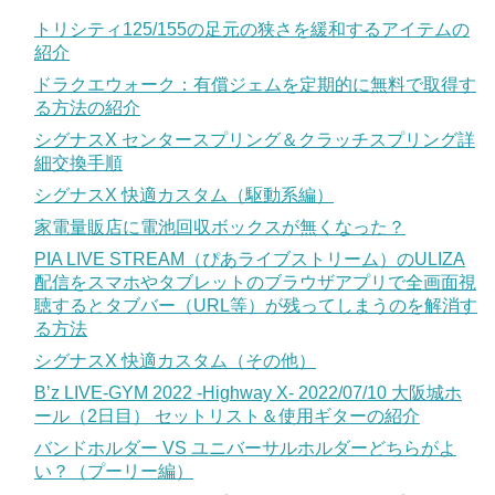
トリシティ125/155の足元の狭さを緩和するアイテムの
紹介
ドラクエウォーク：有償ジェムを定期的に無料で取得す
る方法の紹介
シグナスX センタースプリング＆クラッチスプリング詳
細交換手順
シグナスX 快適カスタム（駆動系編）
家電量販店に電池回収ボックスが無くなった？
PIA LIVE STREAM（ぴあライブストリーム）のULIZA
配信をスマホやタブレットのブラウザアプリで全画面視
聴するとタブバー（URL等）が残ってしまうのを解消す
る方法
シグナスX 快適カスタム（その他）
B’z LIVE-GYM 2022 -Highway X- 2022/07/10 大阪城ホ
ール（2日目） セットリスト＆使用ギターの紹介
バンドホルダー VS ユニバーサルホルダーどちらがよ
い？（プーリー編）