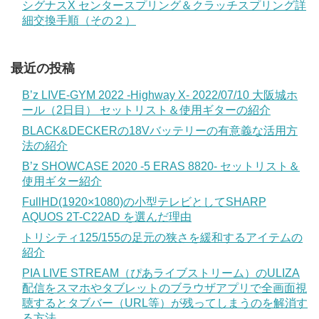
シグナスX センタースプリング＆クラッチスプリング詳
細交換手順（その２）
最近の投稿
B’z LIVE-GYM 2022 -Highway X- 2022/07/10 大阪城ホ
ール（2日目） セットリスト＆使用ギターの紹介
BLACK&DECKERの18Vバッテリーの有意義な活用方
法の紹介
B’z SHOWCASE 2020 -5 ERAS 8820- セットリスト＆
使用ギター紹介
FullHD(1920×1080)の小型テレビとしてSHARP
AQUOS 2T-C22AD を選んだ理由
トリシティ125/155の足元の狭さを緩和するアイテムの
紹介
PIA LIVE STREAM（ぴあライブストリーム）のULIZA
配信をスマホやタブレットのブラウザアプリで全画面視
聴するとタブバー（URL等）が残ってしまうのを解消す
る方法