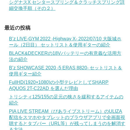
シグナスX センタースプリング＆クラッチスプリング詳
細交換手順（その２）
最近の投稿
B’z LIVE-GYM 2022 -Highway X- 2022/07/10 大阪城ホ
ール（2日目） セットリスト＆使用ギターの紹介
BLACK&DECKERの18Vバッテリーの有意義な活用方
法の紹介
B’z SHOWCASE 2020 -5 ERAS 8820- セットリスト＆
使用ギター紹介
FullHD(1920×1080)の小型テレビとしてSHARP
AQUOS 2T-C22AD を選んだ理由
トリシティ125/155の足元の狭さを緩和するアイテムの
紹介
PIA LIVE STREAM（ぴあライブストリーム）のULIZA
配信をスマホやタブレットのブラウザアプリで全画面視
聴するとタブバー（URL等）が残ってしまうのを解消す
る方法