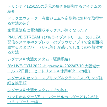
トリシティ125/155の足元の狭さを緩和するアイテムの
紹介
ドラクエウォーク：有償ジェムを定期的に無料で取得す
る方法の紹介
家電量販店に電池回収ボックスが無くなった？
PIA LIVE STREAM（ぴあライブストリーム）のULIZA
配信をスマホやタブレットのブラウザアプリで全画面視
聴するとタブバー（URL等）が残ってしまうのを解消す
る方法
シグナスX 快適カスタム（駆動系編）
B’z LIVE-GYM 2022 -Highway X- 2022/07/10 大阪城ホ
ール（2日目） セットリスト＆使用ギターの紹介
シグナスX センタースプリング＆クラッチスプリング詳
細交換手順
シグナスX 快適カスタム（その他）
バンドホルダー VS ユニバーサルホルダーどちらがよ
い？（プーリー編）