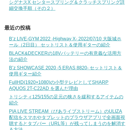
シグナスX センタースプリング＆クラッチスプリング詳
細交換手順（その２）
最近の投稿
B’z LIVE-GYM 2022 -Highway X- 2022/07/10 大阪城ホ
ール（2日目） セットリスト＆使用ギターの紹介
BLACK&DECKERの18Vバッテリーの有意義な活用方
法の紹介
B’z SHOWCASE 2020 -5 ERAS 8820- セットリスト＆
使用ギター紹介
FullHD(1920×1080)の小型テレビとしてSHARP
AQUOS 2T-C22AD を選んだ理由
トリシティ125/155の足元の狭さを緩和するアイテムの
紹介
PIA LIVE STREAM（ぴあライブストリーム）のULIZA
配信をスマホやタブレットのブラウザアプリで全画面視
聴するとタブバー（URL等）が残ってしまうのを解消す
る方法