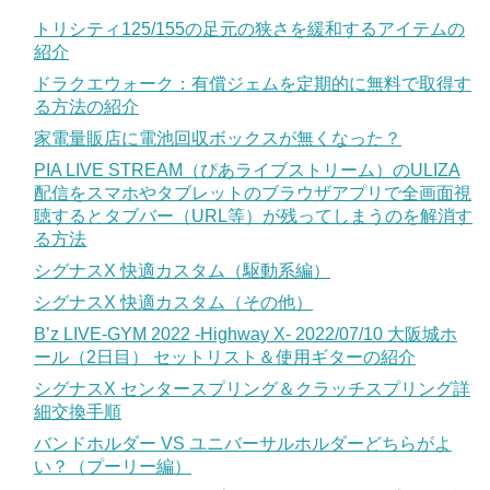
トリシティ125/155の足元の狭さを緩和するアイテムの
紹介
ドラクエウォーク：有償ジェムを定期的に無料で取得す
る方法の紹介
家電量販店に電池回収ボックスが無くなった？
PIA LIVE STREAM（ぴあライブストリーム）のULIZA
配信をスマホやタブレットのブラウザアプリで全画面視
聴するとタブバー（URL等）が残ってしまうのを解消す
る方法
シグナスX 快適カスタム（駆動系編）
シグナスX 快適カスタム（その他）
B’z LIVE-GYM 2022 -Highway X- 2022/07/10 大阪城ホ
ール（2日目） セットリスト＆使用ギターの紹介
シグナスX センタースプリング＆クラッチスプリング詳
細交換手順
バンドホルダー VS ユニバーサルホルダーどちらがよ
い？（プーリー編）