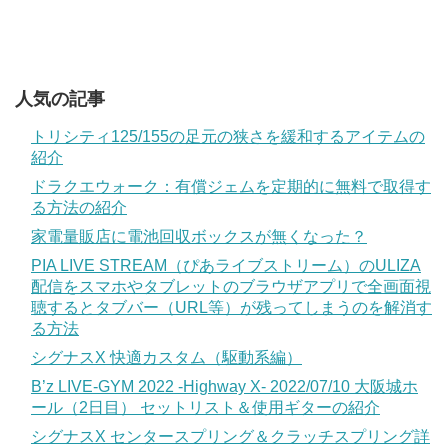
人気の記事
トリシティ125/155の足元の狭さを緩和するアイテムの
紹介
ドラクエウォーク：有償ジェムを定期的に無料で取得す
る方法の紹介
家電量販店に電池回収ボックスが無くなった？
PIA LIVE STREAM（ぴあライブストリーム）のULIZA
配信をスマホやタブレットのブラウザアプリで全画面視
聴するとタブバー（URL等）が残ってしまうのを解消す
る方法
シグナスX 快適カスタム（駆動系編）
B’z LIVE-GYM 2022 -Highway X- 2022/07/10 大阪城ホ
ール（2日目） セットリスト＆使用ギターの紹介
シグナスX センタースプリング＆クラッチスプリング詳