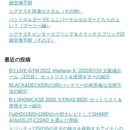
細交換手順
シグナスX 快適カスタム（その他）
バンドホルダー VS ユニバーサルホルダーどちらがよ
い？（プーリー編）
シグナスX センタースプリング＆クラッチスプリング詳
細交換手順（その２）
最近の投稿
B’z LIVE-GYM 2022 -Highway X- 2022/07/10 大阪城ホ
ール（2日目） セットリスト＆使用ギターの紹介
BLACK&DECKERの18Vバッテリーの有意義な活用方
法の紹介
B’z SHOWCASE 2020 -5 ERAS 8820- セットリスト＆
使用ギター紹介
FullHD(1920×1080)の小型テレビとしてSHARP
AQUOS 2T-C22AD を選んだ理由
トリシティ125/155の足元の狭さを緩和するアイテムの