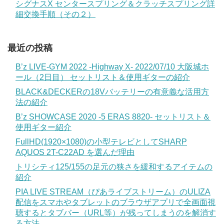
シグナスX センタースプリング＆クラッチスプリング詳
細交換手順（その２）
最近の投稿
B’z LIVE-GYM 2022 -Highway X- 2022/07/10 大阪城ホ
ール（2日目） セットリスト＆使用ギターの紹介
BLACK&DECKERの18Vバッテリーの有意義な活用方
法の紹介
B’z SHOWCASE 2020 -5 ERAS 8820- セットリスト＆
使用ギター紹介
FullHD(1920×1080)の小型テレビとしてSHARP
AQUOS 2T-C22AD を選んだ理由
トリシティ125/155の足元の狭さを緩和するアイテムの
紹介
PIA LIVE STREAM（ぴあライブストリーム）のULIZA
配信をスマホやタブレットのブラウザアプリで全画面視
聴するとタブバー（URL等）が残ってしまうのを解消す
る方法