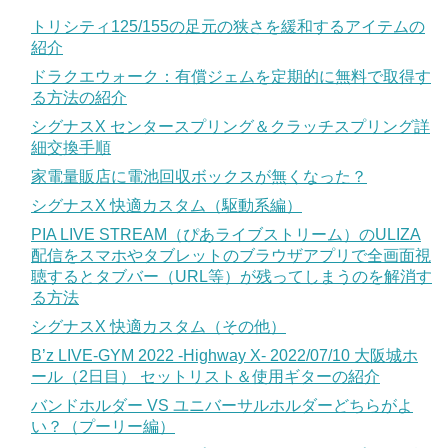
トリシティ125/155の足元の狭さを緩和するアイテムの
紹介
ドラクエウォーク：有償ジェムを定期的に無料で取得す
る方法の紹介
シグナスX センタースプリング＆クラッチスプリング詳
細交換手順
家電量販店に電池回収ボックスが無くなった？
シグナスX 快適カスタム（駆動系編）
PIA LIVE STREAM（ぴあライブストリーム）のULIZA
配信をスマホやタブレットのブラウザアプリで全画面視
聴するとタブバー（URL等）が残ってしまうのを解消す
る方法
シグナスX 快適カスタム（その他）
B’z LIVE-GYM 2022 -Highway X- 2022/07/10 大阪城ホ
ール（2日目） セットリスト＆使用ギターの紹介
バンドホルダー VS ユニバーサルホルダーどちらがよ
い？（プーリー編）