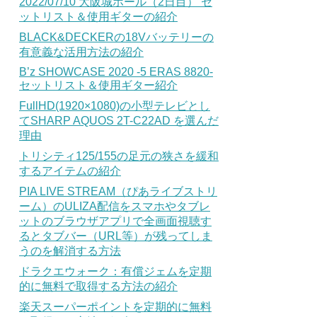
2022/07/10 大阪城ホール（2日目） セ
ットリスト＆使用ギターの紹介
BLACK&DECKERの18Vバッテリーの
有意義な活用方法の紹介
B’z SHOWCASE 2020 -5 ERAS 8820-
セットリスト＆使用ギター紹介
FullHD(1920×1080)の小型テレビとし
てSHARP AQUOS 2T-C22AD を選んだ
理由
トリシティ125/155の足元の狭さを緩和
するアイテムの紹介
PIA LIVE STREAM（ぴあライブストリ
ーム）のULIZA配信をスマホやタブレ
ットのブラウザアプリで全画面視聴す
るとタブバー（URL等）が残ってしま
うのを解消する方法
ドラクエウォーク：有償ジェムを定期
的に無料で取得する方法の紹介
楽天スーパーポイントを定期的に無料