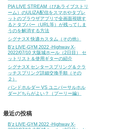
PIA LIVE STREAM（ぴあライブストリ
ーム）のULIZA配信をスマホやタブレ
ットのブラウザアプリで全画面視聴す
るとタブバー（URL等）が残ってしま
うのを解消する方法
シグナスX 快適カスタム（その他）
B’z LIVE-GYM 2022 -Highway X-
2022/07/10 大阪城ホール（2日目） セ
ットリスト＆使用ギターの紹介
シグナスX センタースプリング＆クラ
ッチスプリング詳細交換手順（その
２）
バンドホルダー VS ユニバーサルホル
ダーどちらがよい？（プーリー編）
最近の投稿
B’z LIVE-GYM 2022 -Highway X-