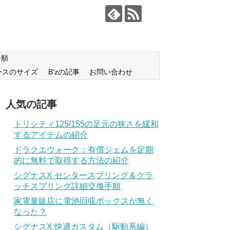
手順
ースのサイズ
B’zの記事
お問い合わせ
人気の記事
トリシティ125/155の足元の狭さを緩和
するアイテムの紹介
ドラクエウォーク：有償ジェムを定期
的に無料で取得する方法の紹介
シグナスX センタースプリング＆クラ
ッチスプリング詳細交換手順
家電量販店に電池回収ボックスが無く
なった？
シグナスX 快適カスタム（駆動系編）