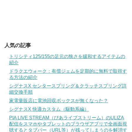
人気の記事
トリシティ125/155の足元の狭さを緩和するアイテムの
紹介
ドラクエウォーク：有償ジェムを定期的に無料で取得す
る方法の紹介
シグナスX センタースプリング＆クラッチスプリング詳
細交換手順
家電量販店に電池回収ボックスが無くなった？
シグナスX 快適カスタム（駆動系編）
PIA LIVE STREAM（ぴあライブストリーム）のULIZA
配信をスマホやタブレットのブラウザアプリで全画面視
聴するとタブバー（URL等）が残ってしまうのを解消す