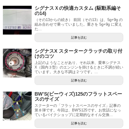
シグナスＸの快適カスタム (駆動系編そ
の14)
（その13からの続き） 前回（その13）は、5g+9g の
組み合わせで乗っていました。重さを 5g+9g に変え
た...
記事を読む
シグナスX スタータークラッチの取り付
けのコツ
上記のようなことがあり、それ以来、愛車シグナス
X（国内３型）のエンジンを掛けるときに不調が続い
ています。大きな不調は２つです。...
記事を読む
BW’S(ビーウィズ)125のフラットスペー
スのサイズ
スクーターの「フラットスペースのサイズ」記事の
第８弾です。今回は、BW'S125です。お世話になっ
ているバイクショップに定期的なオイル交換...
記事を読む