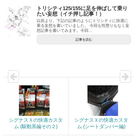
トリシティ125/155に足を伸ばして乗り
たい妄想（イチ押し記事！）
以前より、下記の記事のようにトリシティに快適に
乗る妄想を書いていました。 今回も性懲りもなく妄
想記事を書いてみます。今回...
記事を読む
シグナスＸの快適カスタ
シグナスＸの快適カスタ
ム (駆動系編その２)
ム (シートダンパー編)