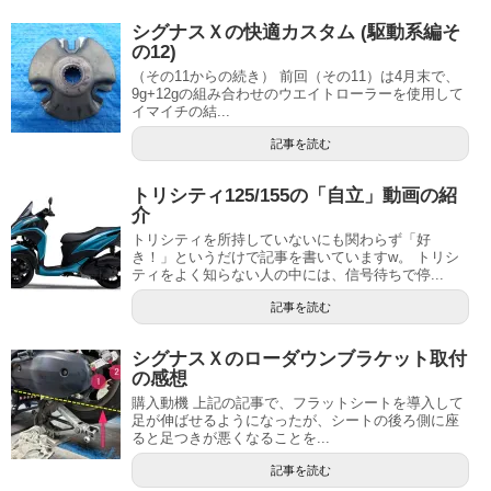
シグナスＸの快適カスタム (駆動系編そ
の12)
（その11からの続き） 前回（その11）は4月末で、
9g+12gの組み合わせのウエイトローラーを使用して
イマイチの結...
記事を読む
トリシティ125/155の「自立」動画の紹
介
トリシティを所持していないにも関わらず「好
き！」というだけで記事を書いていますw。 トリシ
ティをよく知らない人の中には、信号待ちで停...
記事を読む
シグナスＸのローダウンブラケット取付
の感想
購入動機 上記の記事で、フラットシートを導入して
足が伸ばせるようになったが、シートの後ろ側に座
ると足つきが悪くなることを...
記事を読む