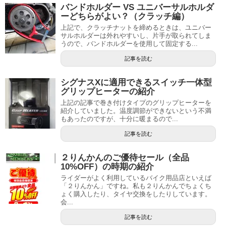
バンドホルダー VS ユニバーサルホルダ
ーどちらがよい？（クラッチ編）
上記で、クラッチナットを締めるときは、ユニバー
サルホルダーは外れやすいし、片手が取られてしま
うので、バンドホルダーを使用して固定する...
記事を読む
シグナスXに適用できるスイッチ一体型
グリップヒーターの紹介
上記の記事で巻き付けタイプのグリップヒーターを
紹介していました。温度調節ができないという不満
もあったのですが、十分に暖まるので...
記事を読む
２りんかんのご優待セール（全品
10%OFF）の時期の紹介
ライダーがよく利用しているバイク用品店といえば
「２りんかん」ですね。私も２りんかんでちょくち
ょく購入したり、タイヤ交換をしたりしています。
会...
記事を読む