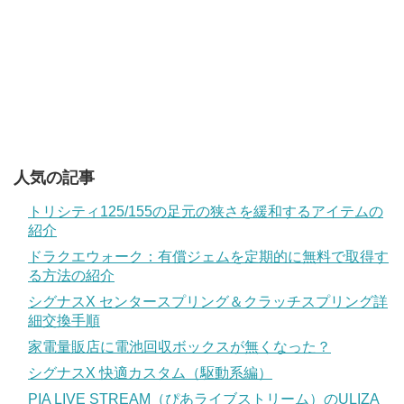
人気の記事
トリシティ125/155の足元の狭さを緩和するアイテムの
紹介
ドラクエウォーク：有償ジェムを定期的に無料で取得す
る方法の紹介
シグナスX センタースプリング＆クラッチスプリング詳
細交換手順
家電量販店に電池回収ボックスが無くなった？
シグナスX 快適カスタム（駆動系編）
PIA LIVE STREAM（ぴあライブストリーム）のULIZA