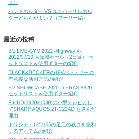
２）
バンドホルダー VS ユニバーサルホル
ダーどちらがよい？（プーリー編）
最近の投稿
B’z LIVE-GYM 2022 -Highway X-
2022/07/10 大阪城ホール（2日目） セ
ットリスト＆使用ギターの紹介
BLACK&DECKERの18Vバッテリーの
有意義な活用方法の紹介
B’z SHOWCASE 2020 -5 ERAS 8820-
セットリスト＆使用ギター紹介
FullHD(1920×1080)の小型テレビとし
てSHARP AQUOS 2T-C22AD を選んだ
理由
トリシティ125/155の足元の狭さを緩和
するアイテムの紹介