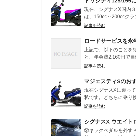
トリシティ125/15
現在、シグナスX国内
は、150cc～200cc
記事を読む
ロードサービスを永
上記で、以下のことを紹介し
と、年会費2,160円で自動
記事を読む
マジェスティSのお
現在シグナスXに乗って
私です。どちらに乗り換
記事を読む
シグナスX ウエイ
②キックペダルを外す 