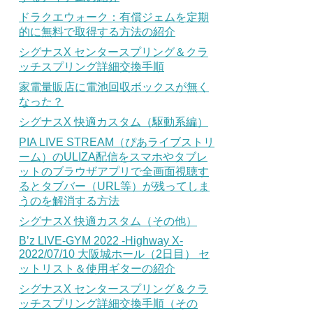
ドラクエウォーク：有償ジェムを定期
的に無料で取得する方法の紹介
シグナスX センタースプリング＆クラ
ッチスプリング詳細交換手順
家電量販店に電池回収ボックスが無く
なった？
シグナスX 快適カスタム（駆動系編）
PIA LIVE STREAM（ぴあライブストリ
ーム）のULIZA配信をスマホやタブレ
ットのブラウザアプリで全画面視聴す
るとタブバー（URL等）が残ってしま
うのを解消する方法
シグナスX 快適カスタム（その他）
B’z LIVE-GYM 2022 -Highway X-
2022/07/10 大阪城ホール（2日目） セ
ットリスト＆使用ギターの紹介
シグナスX センタースプリング＆クラ
ッチスプリング詳細交換手順（その