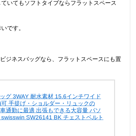
していてもソフトタイプならフラットスペース
幸いです。
Yビジネスバッグなら、フラットスペースにも置
グ 3WAY 耐水素材 15.6インチワイド
納可 手提げ・ショルダー・リュックの
自転車通勤に最適 出張もできる大容量 パソ
wisswin SW26141 BK チェストベルト