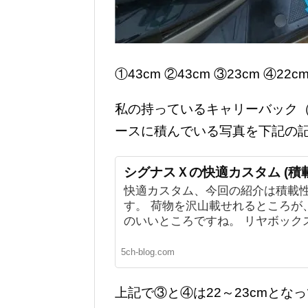
①43cm ②43cm ③23cm ④22
私の持っているキャリーバック
ースに積んでいる写真を下記の
シグナスＸの快適カスタム (積
快適カスタム、今回の紹介は積載
す。 荷物を沢山載せれるところが
のいいところですね。 リヤボックス 
5ch-blog.com
上記で③と④は22～23cmとな