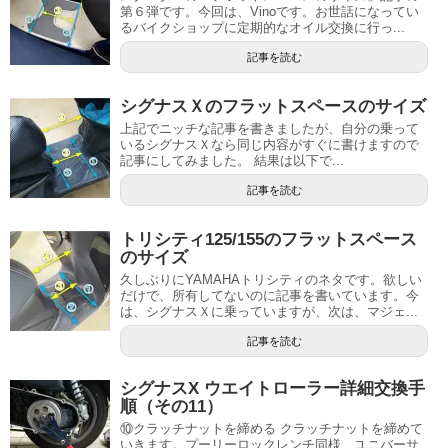
第６弾です。今回は、Vinoです。お世話になってい
るバイクショップに定期的なオイル交換に行っ...
記事を読む
シグナスＸのフラットスペースのサイズ
上記でニッチな記事を書きましたが、自分の乗って
いるシグナスＸなら同じ内容がすぐに書けますので
記事にしてみました。 結果は以下で...
記事を読む
トリシティ125/155のフラットスペース
のサイズ
久しぶりにYAMAHAトリシティのネタです。欲しい
だけで、所有してないのに記事を書いています。今
は、シグナスＸに乗っていますが、次は、マジェ...
記事を読む
シグナスX ウエイトローラー詳細交換手
順（その11）
⑩クラッチナットを締める クラッチナットを締めて
いきます。プーリーロックレンチ同様、ユニバーサ