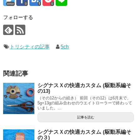
error
0
0
フォローする
トリシティの記事
5ch
関連記事
シグナスＸの快適カスタム (駆動系編そ
の13)
（その12からの続き） 前回（その12）は6月末で、
5g+13gの組み合わせのウエイトローラーで終わって
いました。...
記事を読む
シグナスＸの快適カスタム (駆動系編そ
の３)