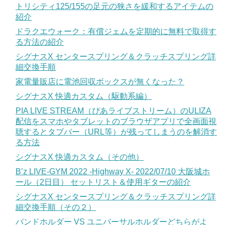
トリシティ125/155の足元の狭さを緩和するアイテムの
紹介
ドラクエウォーク：有償ジェムを定期的に無料で取得す
る方法の紹介
シグナスX センタースプリング＆クラッチスプリング詳
細交換手順
家電量販店に電池回収ボックスが無くなった？
シグナスX 快適カスタム（駆動系編）
PIA LIVE STREAM（ぴあライブストリーム）のULIZA
配信をスマホやタブレットのブラウザアプリで全画面視
聴するとタブバー（URL等）が残ってしまうのを解消す
る方法
シグナスX 快適カスタム（その他）
B’z LIVE-GYM 2022 -Highway X- 2022/07/10 大阪城ホ
ール（2日目） セットリスト＆使用ギターの紹介
シグナスX センタースプリング＆クラッチスプリング詳
細交換手順（その２）
バンドホルダー VS ユニバーサルホルダーどちらがよ