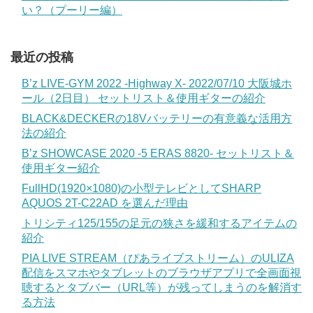
い？（プーリー編）
最近の投稿
B’z LIVE-GYM 2022 -Highway X- 2022/07/10 大阪城ホ
ール（2日目） セットリスト＆使用ギターの紹介
BLACK&DECKERの18Vバッテリーの有意義な活用方
法の紹介
B’z SHOWCASE 2020 -5 ERAS 8820- セットリスト＆
使用ギター紹介
FullHD(1920×1080)の小型テレビとしてSHARP
AQUOS 2T-C22AD を選んだ理由
トリシティ125/155の足元の狭さを緩和するアイテムの
紹介
PIA LIVE STREAM（ぴあライブストリーム）のULIZA
配信をスマホやタブレットのブラウザアプリで全画面視
聴するとタブバー（URL等）が残ってしまうのを解消す
る方法